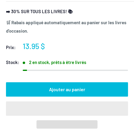
➡️ 30% SUR TOUS LES LIVRES! 📚
🛒 Rabais appliqué automatiquement au panier sur les livres
d’occasion.
Prix
13.95 $
Prix:
réduit
Stock:
2 en stock, prêts à être livrés
Ajouter au panier