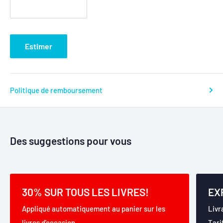
Estimer
Politique de remboursement
Des suggestions pour vous
30% SUR TOUS LES LIVRES!
EX
Appliqué automatiquement au panier sur les
Livr
livres d'occasion.
Tari