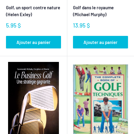
Golf, un sport contre nature
Golf dans le royaume
(Helen Exley)
(Michael Murphy)
Prix
Prix
5.95 $
13.95 $
réduit
réduit
Ajouter au panier
Ajouter au panier