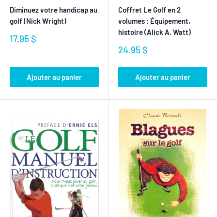
Diminuez votre handicap au
Coffret Le Golf en 2
golf (Nick Wright)
volumes : Équipement,
histoire (Alick A. Watt)
Prix
17.95 $
réduit
Prix
24.95 $
réduit
Ajouter au panier
Ajouter au panier