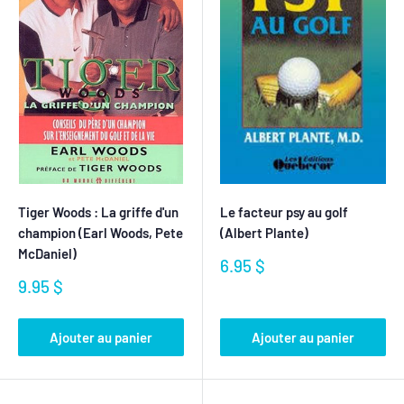
Tiger Woods : La griffe d'un
Le facteur psy au golf
champion (Earl Woods, Pete
(Albert Plante)
McDaniel)
Prix
6.95 $
réduit
Prix
9.95 $
réduit
Ajouter au panier
Ajouter au panier