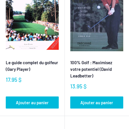
Le guide complet du golfeur
100% Golf : Maximisez
(Gary Player)
votre potentiel (David
Leadbetter)
Prix
17.95 $
réduit
Prix
13.95 $
réduit
Ajouter au panier
Ajouter au panier