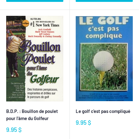
B.D.P. : Bouillon de poulet
Le golf c'est pas compliqué
pour l'âme du Golfeur
Prix
9.95 $
réduit
Prix
9.95 $
réduit