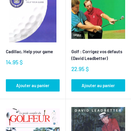
Cadillac, Help your game
Golf : Corrigez vos défauts
(David Leadbetter)
Prix
14.95 $
réduit
Prix
22.95 $
réduit
Ajouter au panier
Ajouter au panier