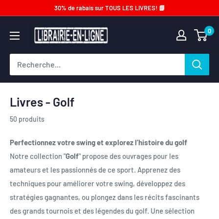
Passer
30% de rabais sur TOUS LES LIVRES! 📗
au
Librairie-
0
contenu
en-
ligne.com
Livres - Golf
50 produits
Perfectionnez votre swing et explorez l’histoire du golf
Notre collection "
Golf
" propose des ouvrages pour les
amateurs et les passionnés de ce sport. Apprenez des
techniques pour améliorer votre swing, développez des
stratégies gagnantes, ou plongez dans les récits fascinants
des grands tournois et des légendes du golf. Une sélection