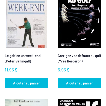
Le golf en un week-end
Corrigez vos défauts au golf
(Peter Ballingall)
(Yves Bergeron)
Prix
Prix
11.95 $
5.95 $
réduit
réduit
Ajouter au panier
Ajouter au panier