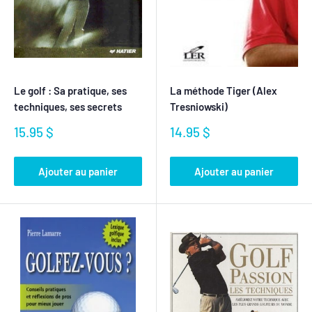
Le golf : Sa pratique, ses
La méthode Tiger (Alex
techniques, ses secrets
Tresniowski)
Prix
Prix
15.95 $
14.95 $
réduit
réduit
Ajouter au panier
Ajouter au panier