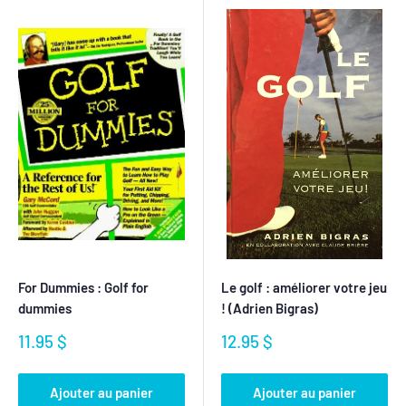
For Dummies : Golf for
Le golf : améliorer votre jeu
dummies
! (Adrien Bigras)
Prix
Prix
11.95 $
12.95 $
réduit
réduit
Ajouter au panier
Ajouter au panier