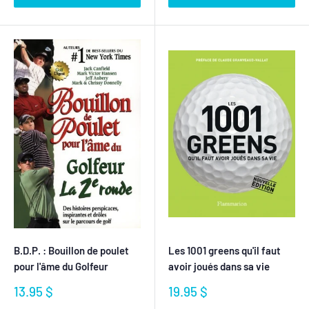
B.D.P. : Bouillon de poulet
Les 1001 greens qu'il faut
pour l'âme du Golfeur
avoir joués dans sa vie
Prix
Prix
13.95 $
19.95 $
réduit
réduit