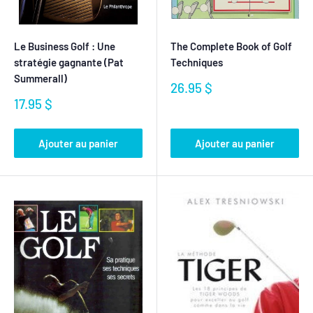
Le Business Golf : Une
The Complete Book of Golf
stratégie gagnante (Pat
Techniques
Summerall)
Prix
26.95 $
réduit
Prix
17.95 $
réduit
Ajouter au panier
Ajouter au panier