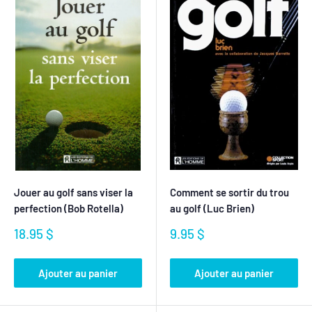
Jouer au golf sans viser la
Comment se sortir du trou
perfection (Bob Rotella)
au golf (Luc Brien)
Prix
Prix
18.95 $
9.95 $
réduit
réduit
Ajouter au panier
Ajouter au panier