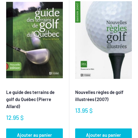
Le guide des terrains de
Nouvelles règles de golf
golf du Québec (Pierre
illustrées (2007)
Allard)
Prix
13.95 $
réduit
Prix
12.95 $
réduit
Ajouter au panier
Ajouter au panier