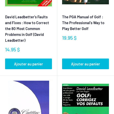
David Leadbetter's Faults
The PGA Manual of Golf :
and Fixes : How to Correct
The Professional's Way to
the 80 Most Common
Play Better Golf
Problems in Golf (David
Prix
19.95 $
Leadbetter)
réduit
Prix
14.95 $
réduit
Ajouter au panier
Ajouter au panier