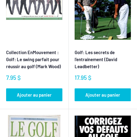
Collection EnMouvement :
Golf: Les secrets de
Golf: Le swing parfait pour
l'entraînement (David
réussir au golf (Mark Wood)
Leadbetter)
Prix
Prix
7.95 $
17.95 $
réduit
réduit
Ajouter au panier
Ajouter au panier