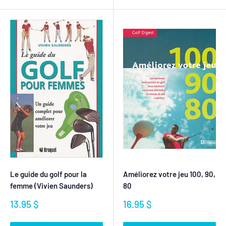
Le guide du golf pour la
Améliorez votre jeu 100, 90,
femme (Vivien Saunders)
80
Prix
Prix
13.95 $
16.95 $
réduit
réduit