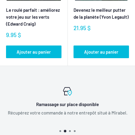
Le roulé parfait : améliorez
Devenez le meilleur putter
votre jeu sur les verts
de la planète (Yvon Legault)
(Edward Craig)
Prix
21.95 $
réduit
Prix
9.95 $
réduit
Ajouter au panier
Ajouter au panier
Ramassage sur place disponible
Récupérez votre commande à notre entrepôt situé à Mirabel.