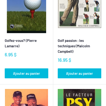
Golfez-vous? (Pierre
Golf passion : les
Lamarre)
techniques (Malcolm
Campbell)
Prix
6.95 $
réduit
Prix
16.95 $
réduit
Ajouter au panier
Ajouter au panier