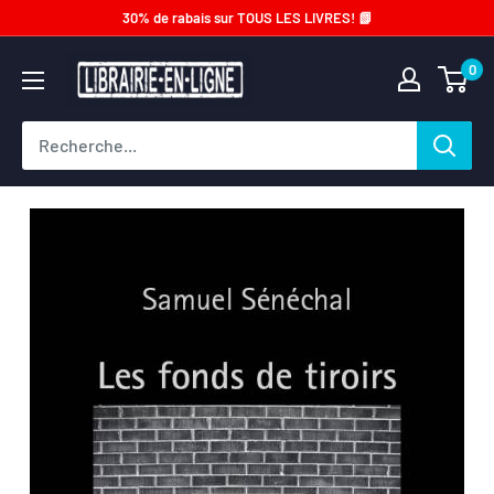
Passer
30% de rabais sur TOUS LES LIVRES! 📗
au
Librairie-
0
contenu
en-
ligne.com