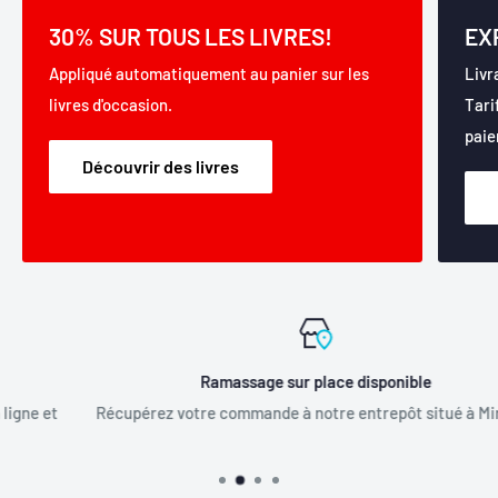
30% SUR TOUS LES LIVRES!
EX
Appliqué automatiquement au panier sur les
Livr
livres d'occasion.
Tari
paie
Découvrir des livres
Ramassage sur place disponible
Récupérez votre commande à notre entrepôt situé à Mirabel.