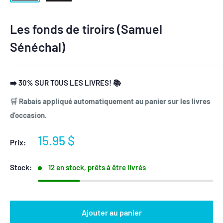
Les fonds de tiroirs (Samuel
Sénéchal)
➡️ 30% SUR TOUS LES LIVRES! 📚
🛒 Rabais appliqué automatiquement au panier sur les livres
d’occasion.
Prix
15.95 $
Prix:
réduit
Stock:
12 en stock, prêts à être livrés
Ajouter au panier