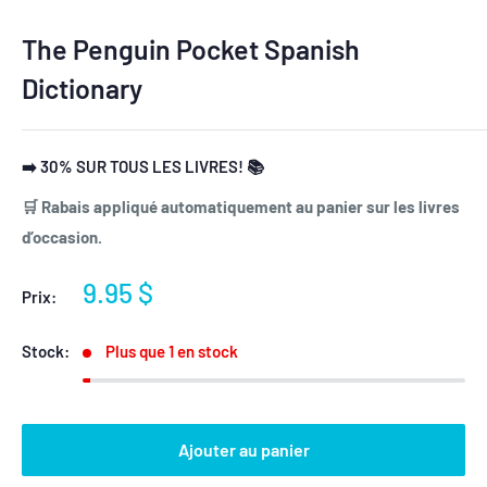
The Penguin Pocket Spanish
Dictionary
➡️ 30% SUR TOUS LES LIVRES! 📚
🛒 Rabais appliqué automatiquement au panier sur les livres
d’occasion.
Prix
9.95 $
Prix:
réduit
Stock:
Plus que 1 en stock
Ajouter au panier