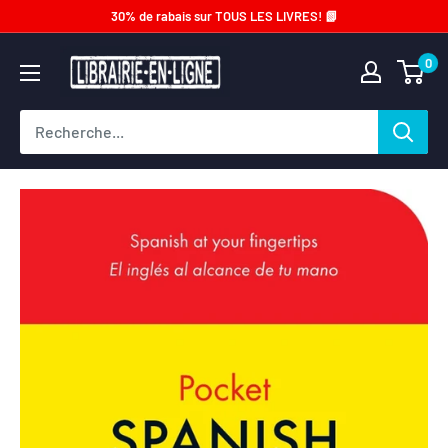
Passer
30% de rabais sur TOUS LES LIVRES! 📗
au
Librairie-
0
contenu
en-
ligne.com