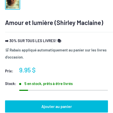
Amour et lumière (Shirley Maclaine)
➡️ 30% SUR TOUS LES LIVRES! 📚
🛒 Rabais appliqué automatiquement au panier sur les livres
d’occasion.
Prix
9.95 $
Prix:
réduit
Stock:
5 en stock, prêts à être livrés
Ajouter au panier