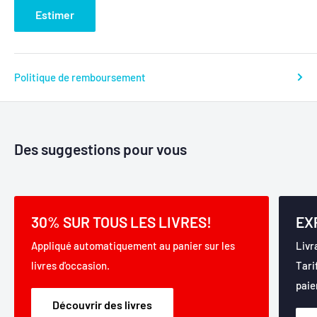
Estimer
Politique de remboursement
Des suggestions pour vous
30% SUR TOUS LES LIVRES!
EX
Appliqué automatiquement au panier sur les
Livr
livres d'occasion.
Tari
paie
Découvrir des livres