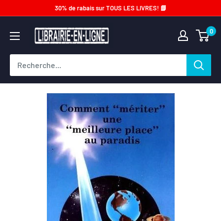
Passer
30% de rabais sur TOUS LES LIVRES! 📗
au
Librairie-
0
contenu
en-
ligne.com