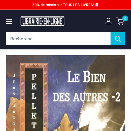
Passer
30% de rabais sur TOUS LES LIVRES! 📗
au
Librairie-
0
contenu
en-
ligne.com