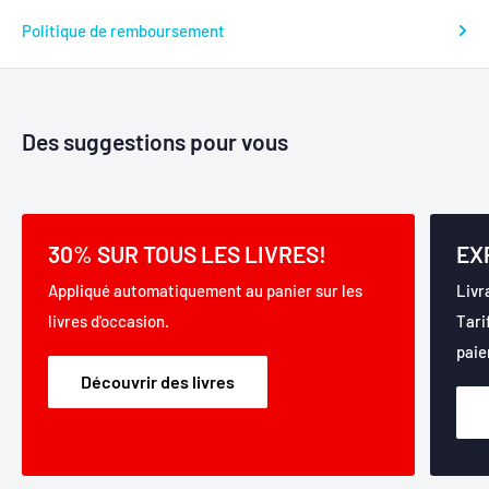
Politique de remboursement
Des suggestions pour vous
30% SUR TOUS LES LIVRES!
EX
Appliqué automatiquement au panier sur les
Livr
livres d'occasion.
Tari
paie
Découvrir des livres