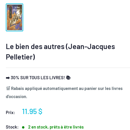
Le bien des autres (Jean-Jacques
Pelletier)
➡️ 30% SUR TOUS LES LIVRES! 📚
🛒 Rabais appliqué automatiquement au panier sur les livres
d’occasion.
Prix
11.95 $
Prix:
réduit
Stock:
2 en stock, prêts à être livrés