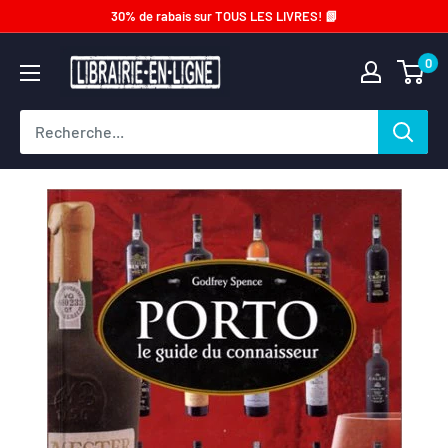
Passer
30% de rabais sur TOUS LES LIVRES! 📗
au
Librairie-
0
contenu
en-
ligne.com