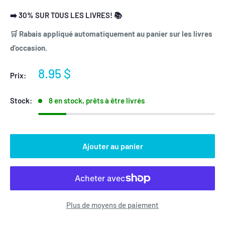
➡️ 30% SUR TOUS LES LIVRES! 📚
🛒 Rabais appliqué automatiquement au panier sur les livres
d’occasion.
Prix
8.95 $
Prix:
réduit
Stock:
8 en stock, prêts à être livrés
Ajouter au panier
Plus de moyens de paiement