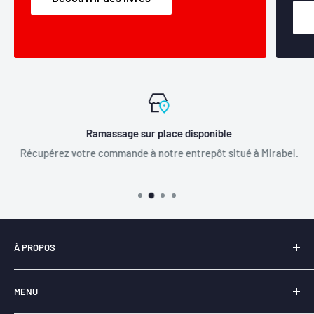
Ramassage sur place disponible
Récupérez votre commande à notre entrepôt situé à Mirabel.
À PROPOS
Notre entreprise
Libraire-en-ligne.com
est
fièrement
MENU
québécoise
et a pour principal objectif la
revitalisation du
livre
.