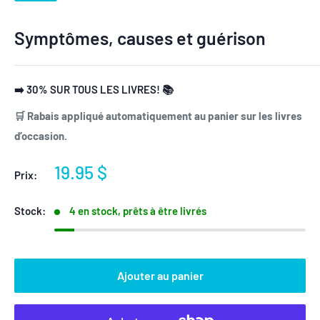
Symptômes, causes et guérison
➡️ 30% SUR TOUS LES LIVRES! 📚
🛒 Rabais appliqué automatiquement au panier sur les livres
d’occasion.
Prix
19.95 $
Prix:
réduit
Stock:
4 en stock, prêts à être livrés
Ajouter au panier