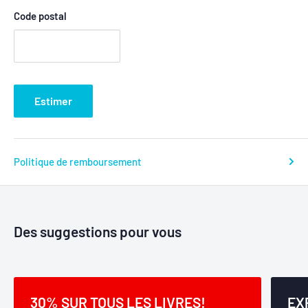
Code postal
Estimer
Politique de remboursement
Des suggestions pour vous
30% SUR TOUS LES LIVRES!
EX