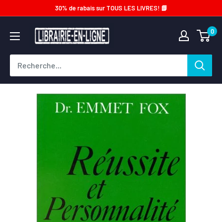
Passer
30% de rabais sur TOUS LES LIVRES! 📗
au
Librairie-
0
contenu
en-
ligne.com