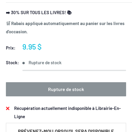
➡️ 30% SUR TOUS LES LIVRES! 📚
🛒 Rabais appliqué automatiquement au panier sur les livres
d’occasion.
Prix
9.95 $
Prix:
réduit
Stock:
Rupture de stock
Rupture de stock
Récupération actuellement indisponible à Librairie-En-
Ligne
PRÉVENEZ-MOI LORSQU’IL SERA DISPONIBLE