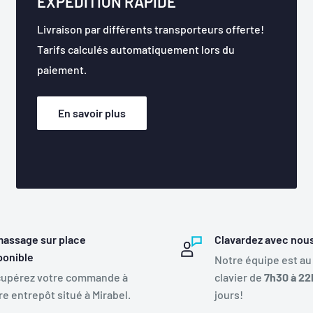
EXPÉDITION RAPIDE
Livraison par différents transporteurs offerte!
Tarifs calculés automatiquement lors du
paiement.
En savoir plus
assage sur place
Clavardez avec nou
ponible
Notre équipe est au
upérez votre commande à
clavier de
7h30 à 22
re entrepôt situé à Mirabel.
jours!