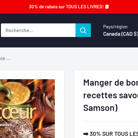
30% de rabais sur TOUS LES LIVRES! 📗
Pays/région
Canada (CAD $
té ...
Manger de bon
recettes sav
Samson)
➡️ 30% SUR TOUS LES