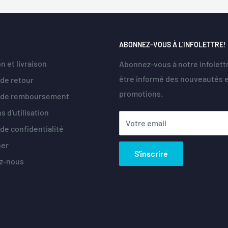
ABONNEZ-VOUS À L'INFOLETTRE!
n et livraison
Abonnez-vous à notre infolett
être informé des nouveautés 
 de retour
promotions.
e de remboursement
s d'utilisation
Votre email
 de confidentialité
her
S'inscrire
z-nous