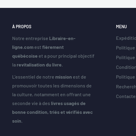
À PROPOS
MENU
Expéditio
Notre entreprise
Libraire-en-
ligne.com
est
fièrement
Politique
québécoise
et a pour principal objectif
Politiqu
la
revitalisation du livre
.
Condition
Politique
L’essentiel de notre
mission
est de
promouvoir toutes les dimensions de
Recherc
la culture, notamment en offrant une
Contacte
seconde vie à des
livres usagés de
bonne condition, triés et vérifiés avec
soin.