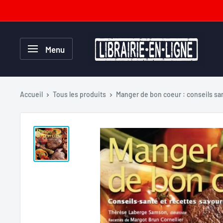
Passer
au
contenu
Librairie-
Menu
en-
ligne.com
Accueil
Tous les produits
Manger de bon coeur : conseils san