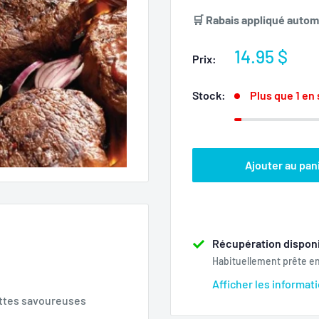
🛒 Rabais appliqué automa
Prix
14.95 $
Prix:
réduit
Stock:
Plus que 1 en
Ajouter au pan
Récupération disponi
Habituellement prête e
Afficher les informat
ettes savoureuses