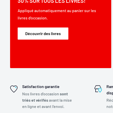
30% SUR TOUS LES LIVRES!
Appliqué automatiquement au panier sur les
livres d'occasion.
Découvrir des livres
Satisfaction garantie
Ram
dis
Nos livres d'occasion
sont
triés et vérifés
avant la mise
Réc
en ligne et avant l'envoi.
not