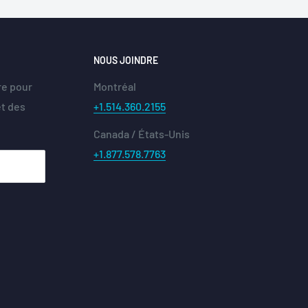
NOUS JOINDRE
re pour
Montréal
et des
+1.514.360.2155
Canada / États-Unis
+1.877.578.7763