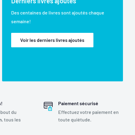
Derniers livres ajoutés
Des centaines de livres sont ajoutés chaque
semaine!
Voir les derniers livres ajoutés
s!
Paiement sécurisé
 bout du
Effectuez votre paiement en
h
, tous les
toute quiétude.