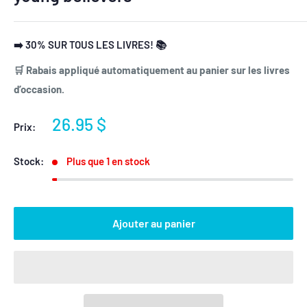
➡️ 30% SUR TOUS LES LIVRES! 📚
🛒 Rabais appliqué automatiquement au panier sur les livres
d’occasion.
Prix
26.95 $
Prix:
réduit
Stock:
Plus que 1 en stock
Ajouter au panier