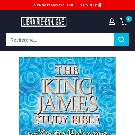
Passer
30% de rabais sur TOUS LES LIVRES! 📗
au
Librairie-
0
contenu
en-
ligne.com