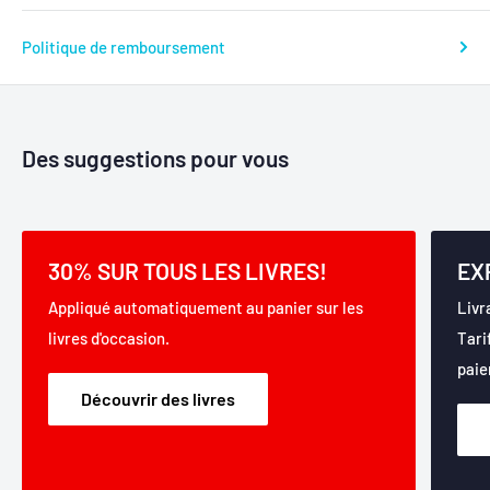
Politique de remboursement
Des suggestions pour vous
30% SUR TOUS LES LIVRES!
EX
Appliqué automatiquement au panier sur les
Livr
livres d'occasion.
Tari
paie
Découvrir des livres