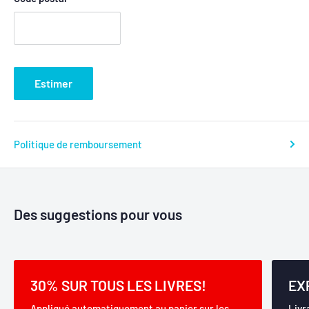
Estimer
Politique de remboursement
Des suggestions pour vous
30% SUR TOUS LES LIVRES!
EX
Appliqué automatiquement au panier sur les
Livr