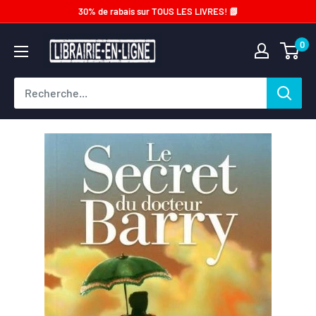
Passer
30% de rabais sur TOUS LES LIVRES! 📗
au
Librairie-
0
contenu
en-
ligne.com