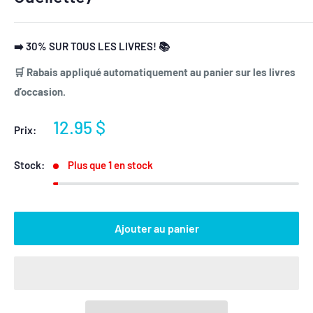
➡️ 30% SUR TOUS LES LIVRES! 📚
🛒 Rabais appliqué automatiquement au panier sur les livres
d’occasion.
Prix
12.95 $
Prix:
réduit
Stock:
Plus que 1 en stock
Ajouter au panier