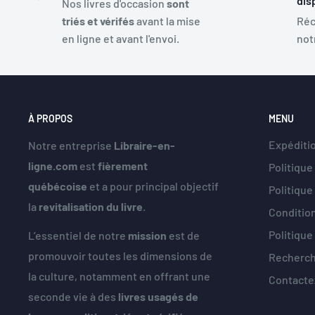
dis
Nos livres d'occasion
sont
triés et vérifés
avant la mise
Réc
en ligne et avant l'envoi.
not
À PROPOS
MENU
Expéditio
Notre entreprise
Libraire-en-
ligne.com
est
fièrement
Politique
québécoise
et a pour principal objectif
Politiqu
la
revitalisation du livre
.
Condition
Politique
L’essentiel de notre
mission
est de
promouvoir toutes les dimensions de
Recherc
la culture, notamment en offrant une
Contacte
seconde vie à des
livres usagés de