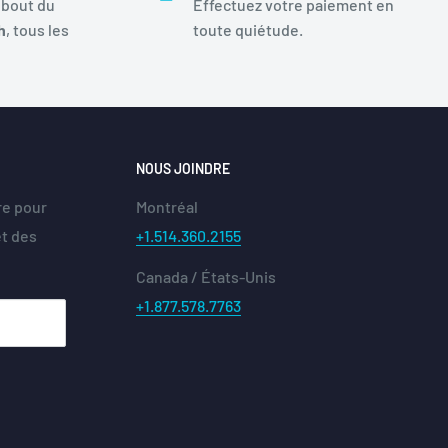
 bout du
Effectuez votre paiement en
h
, tous les
toute quiétude.
NOUS JOINDRE
re pour
Montréal
et des
+1.514.360.2155
Canada / États-Unis
+1.877.578.7763