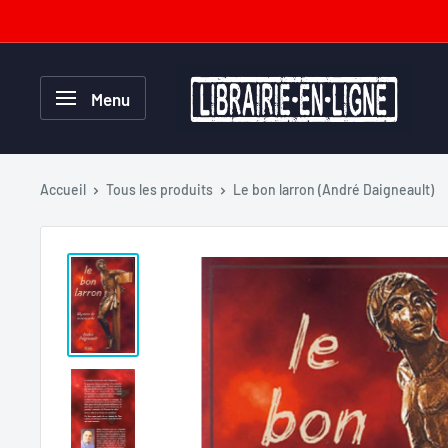
Passer
au
contenu
Librairie-
Menu
en-
ligne.com
Accueil
Tous les produits
Le bon larron (André Daigneault)