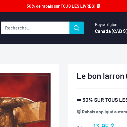
30% de rabais sur TOUS LES LIVRES! 📗
Pays/région
Canada (CAD $
Le bon larron
➡️ 30% SUR TOUS LES
🛒 Rabais appliqué automa
Prix
13.95 $