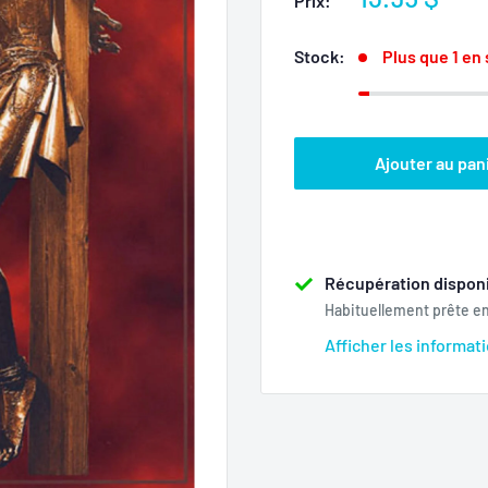
Prix:
réduit
Stock:
Plus que 1 en
Ajouter au pan
Récupération disponi
Habituellement prête e
Afficher les informat