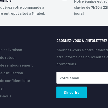
ponible
Notre équipe est au
upérez votre commande à
clavier de
7h30 à 22
re entrepôt situé à Mirabel.
jours!
ABONNEZ-VOUS À L'INFOLETTRE!
n et livraison
Abonnez-vous à notre infolett
être informé des nouveautés 
 de retour
promotions.
e de remboursement
s d'utilisation
Votre email
 de confidentialité
her
S'inscrire
z-nous