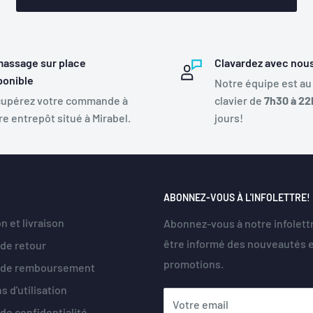
assage sur place
Clavardez avec nou
ponible
Notre équipe est au
upérez votre commande à
clavier de
7h30 à 22
re entrepôt situé à Mirabel.
jours!
ABONNEZ-VOUS À L'INFOLETTRE!
n et livraison
Abonnez-vous à notre infolett
être informé des nouveautés 
 de retour
promotions.
e de remboursement
s d'utilisation
Votre email
 de confidentialité