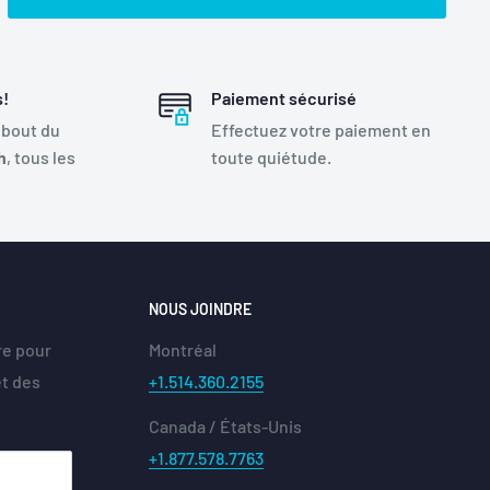
s!
Paiement sécurisé
 bout du
Effectuez votre paiement en
h
, tous les
toute quiétude.
NOUS JOINDRE
re pour
Montréal
et des
+1.514.360.2155
Canada / États-Unis
+1.877.578.7763