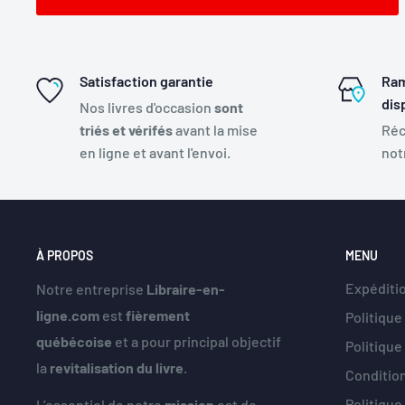
Satisfaction garantie
Ram
dis
Nos livres d'occasion
sont
triés et vérifés
avant la mise
Réc
en ligne et avant l'envoi.
not
À PROPOS
MENU
Expéditio
Notre entreprise
Libraire-en-
ligne.com
est
fièrement
Politique
québécoise
et a pour principal objectif
Politiqu
la
revitalisation du livre
.
Condition
Politique
L’essentiel de notre
mission
est de