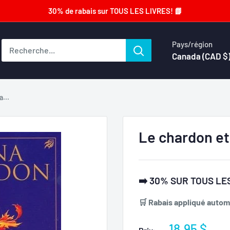
30% de rabais sur TOUS LES LIVRES! 📗
Pays/région
Canada (CAD $
a...
Le chardon et 
➡️ 30% SUR TOUS LES
🛒 Rabais appliqué automa
Prix
18.95 $