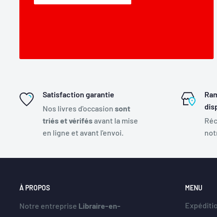
Satisfaction garantie
Ram
dis
Nos livres d'occasion
sont
triés et vérifés
avant la mise
Réc
en ligne et avant l'envoi.
not
À PROPOS
MENU
Expéditio
Notre entreprise
Libraire-en-