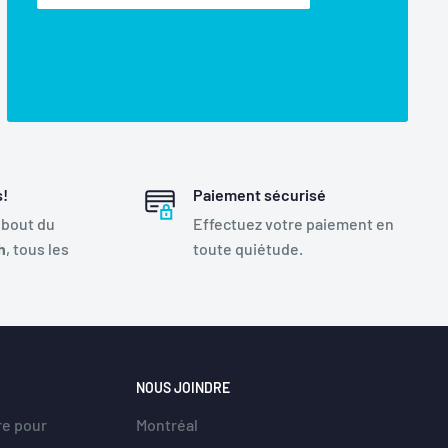
s!
Paiement sécurisé
 bout du
Effectuez votre paiement en
h
, tous les
toute quiétude.
NOUS JOINDRE
re pour
Montréal