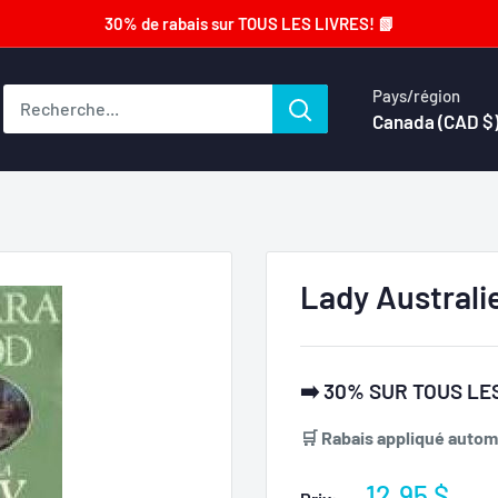
30% de rabais sur TOUS LES LIVRES! 📗
Pays/région
Canada (CAD $
Lady Australi
➡️ 30% SUR TOUS LES
🛒 Rabais appliqué automa
Prix
12.95 $