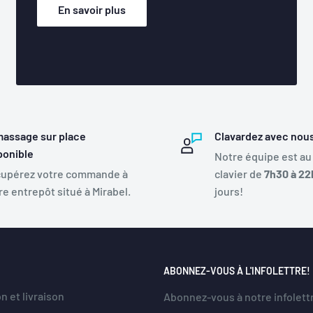
En savoir plus
assage sur place
Clavardez avec nou
ponible
Notre équipe est au
upérez votre commande à
clavier de
7h30 à 22
re entrepôt situé à Mirabel.
jours!
ABONNEZ-VOUS À L'INFOLETTRE!
n et livraison
Abonnez-vous à notre infolett