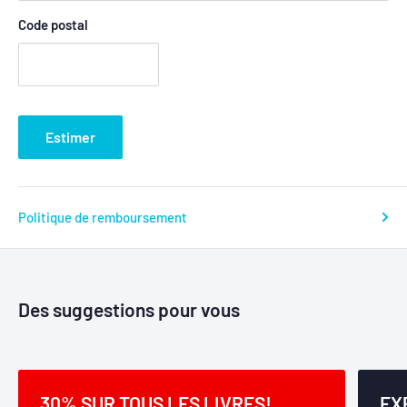
Code postal
Estimer
Politique de remboursement
Des suggestions pour vous
30% SUR TOUS LES LIVRES!
EX