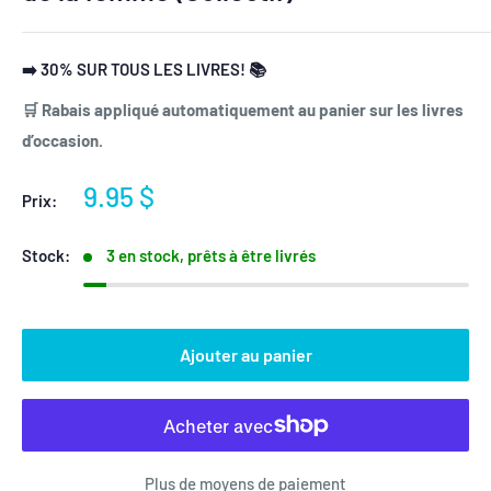
➡️ 30% SUR TOUS LES LIVRES! 📚
🛒 Rabais appliqué automatiquement au panier sur les livres
d’occasion.
Prix
9.95 $
Prix:
réduit
Stock:
3 en stock, prêts à être livrés
Ajouter au panier
Plus de moyens de paiement