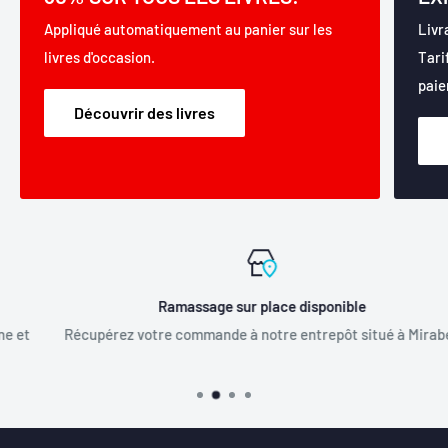
Appliqué automatiquement au panier sur les
Livr
livres d'occasion.
Tari
paie
Découvrir des livres
Ramassage sur place disponible
Récupérez votre commande à notre entrepôt situé à Mirabel.