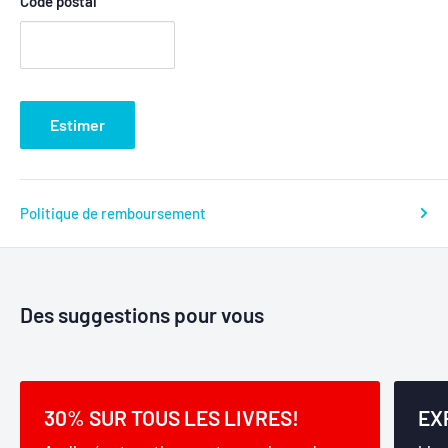
Code postal
Estimer
Politique de remboursement
Des suggestions pour vous
30% SUR TOUS LES LIVRES!
EX