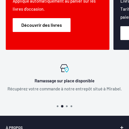
Appliqué automatiquement au panier sur les
Livr
livres d'occasion.
Tari
paie
Découvrir des livres
Ramassage sur place disponible
Récupérez votre commande à notre entrepôt situé à Mirabel.
À PROPOS