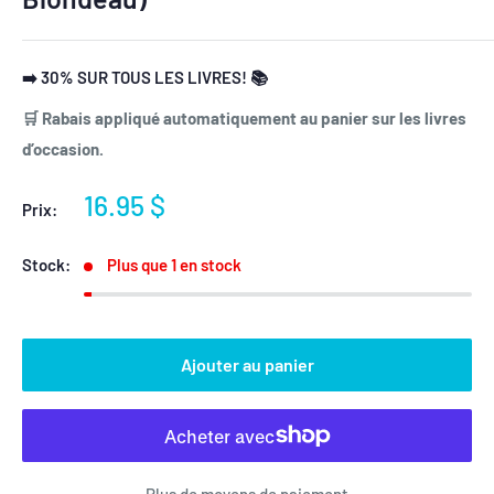
➡️ 30% SUR TOUS LES LIVRES! 📚
🛒 Rabais appliqué automatiquement au panier sur les livres
d’occasion.
Prix
16.95 $
Prix:
réduit
Stock:
Plus que 1 en stock
Ajouter au panier