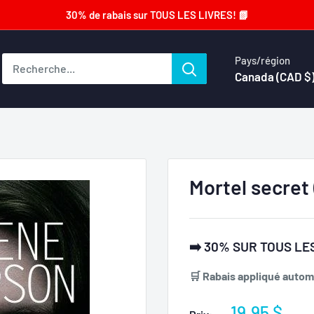
30% de rabais sur TOUS LES LIVRES! 📗
Pays/région
Canada (CAD $
Mortel secret
➡️ 30% SUR TOUS LES
🛒 Rabais appliqué automa
Prix
19.95 $