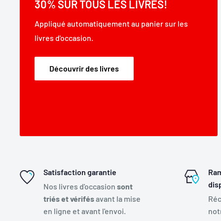
30% SUR TOUS LES LIVRES!
Appliqué automatiquement au panier sur les
livres d'occasion.
Découvrir des livres
Satisfaction garantie
Ram
dis
Nos livres d'occasion
sont
triés et vérifés
avant la mise
Réc
en ligne et avant l'envoi.
not