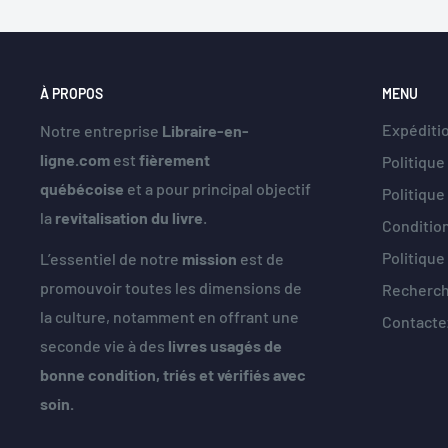
À PROPOS
MENU
Expéditio
Notre entreprise
Libraire-en-
ligne.com
est
fièrement
Politique
québécoise
et a pour principal objectif
Politiqu
la
revitalisation du livre
.
Condition
Politique
L’essentiel de notre
mission
est de
promouvoir toutes les dimensions de
Recherc
la culture, notamment en offrant une
Contacte
seconde vie à des
livres usagés de
bonne condition, triés et vérifiés avec
soin.