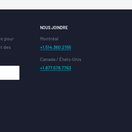
NOUS JOINDRE
re pour
Montréal
et des
+1.514.360.2155
Canada / États-Unis
+1.877.578.7763