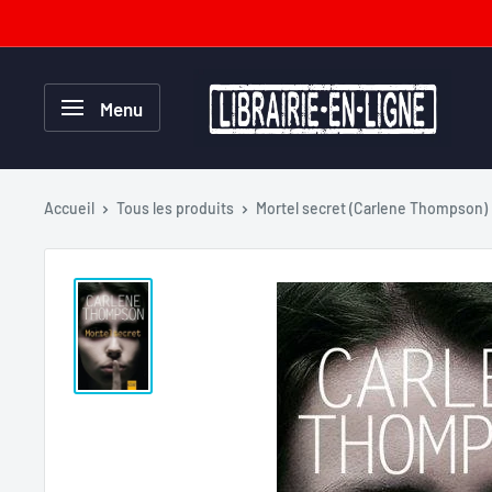
Passer
au
contenu
Librairie-
Menu
en-
ligne.com
Accueil
Tous les produits
Mortel secret (Carlene Thompson)