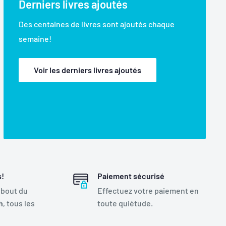
Derniers livres ajoutés
Des centaines de livres sont ajoutés chaque
semaine!
Voir les derniers livres ajoutés
s!
Paiement sécurisé
 bout du
Effectuez votre paiement en
h
, tous les
toute quiétude.