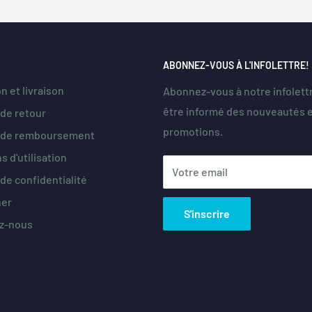
ABONNEZ-VOUS À L'INFOLETTRE!
n et livraison
Abonnez-vous à notre infolett
être informé des nouveautés 
 de retour
promotions.
e de remboursement
s d'utilisation
Votre email
 de confidentialité
her
S'inscrire
z-nous