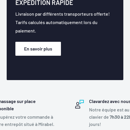
EXPÉDITION RAPIDE
Livraison par différents transporteurs offerte!
Tarifs calculés automatiquement lors du
paiement.
En savoir plus
assage sur place
Clavardez avec nou
ponible
Notre équipe est au
upérez votre commande à
clavier de
7h30 à 22
re entrepôt situé à Mirabel.
jours!