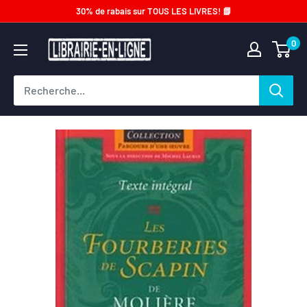
Passer
30% de rabais sur TOUS LES LIVRES! 📗
au
Librairie-
0
contenu
en-
ligne.com