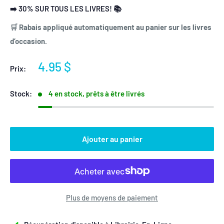
➡️ 30% SUR TOUS LES LIVRES! 📚
🛒 Rabais appliqué automatiquement au panier sur les livres
d’occasion.
Prix
4.95 $
Prix:
réduit
Stock:
4 en stock, prêts à être livrés
Ajouter au panier
Plus de moyens de paiement