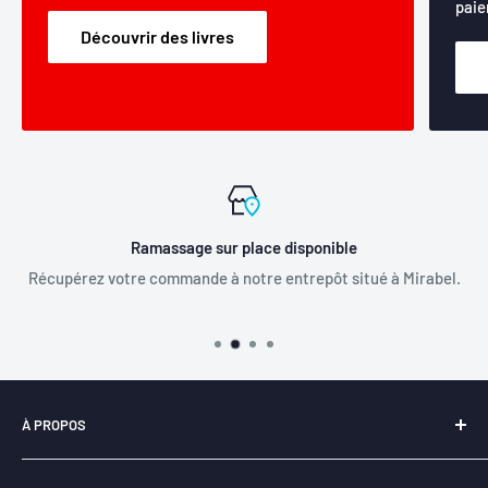
paie
Découvrir des livres
Ramassage sur place disponible
Récupérez votre commande à notre entrepôt situé à Mirabel.
À PROPOS
Notre entreprise
Libraire-en-ligne.com
est
fièrement