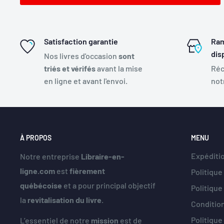
Satisfaction garantie
Ram
dis
Nos livres d'occasion
sont
triés et vérifés
avant la mise
Réc
en ligne et avant l'envoi.
not
À PROPOS
MENU
Expéditio
Notre entreprise
Libraire-en-
ligne.com
est
fièrement
Politique
québécoise
et a pour principal objectif
Politiqu
la
revitalisation du livre
.
Condition
Politique
L’essentiel de notre
mission
est de