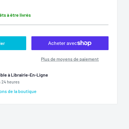
êts à être livrés
ier
Plus de moyens de paiement
ble à Librairie-En-Ligne
n 24 heures
ions de la boutique