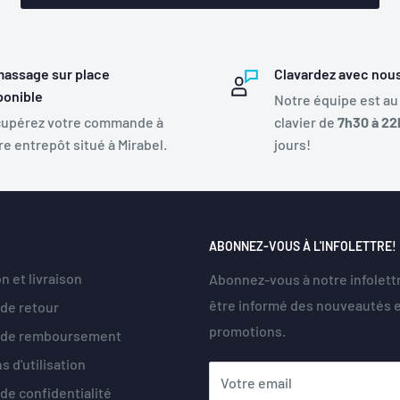
assage sur place
Clavardez avec nou
ponible
Notre équipe est au
upérez votre commande à
clavier de
7h30 à 22
re entrepôt situé à Mirabel.
jours!
ABONNEZ-VOUS À L'INFOLETTRE!
n et livraison
Abonnez-vous à notre infolett
être informé des nouveautés 
 de retour
promotions.
e de remboursement
s d'utilisation
Votre email
 de confidentialité