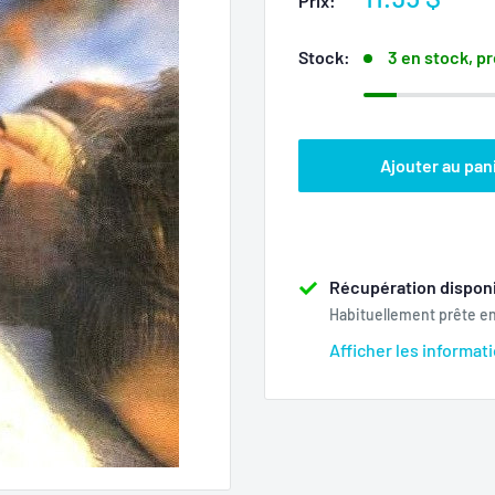
Prix:
réduit
Stock:
3 en stock, pr
Ajouter au pan
Récupération disponi
Habituellement prête e
Afficher les informat