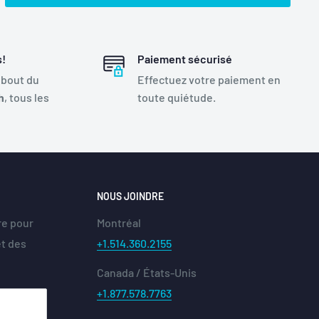
s!
Paiement sécurisé
 bout du
Effectuez votre paiement en
h
, tous les
toute quiétude.
NOUS JOINDRE
re pour
Montréal
et des
+1.514.360.2155
Canada / États-Unis
+1.877.578.7763