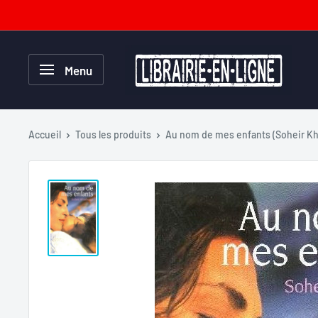
Passer
au
contenu
Librairie-
Menu
en-
ligne.com
Accueil
Tous les produits
Au nom de mes enfants (Soheir K