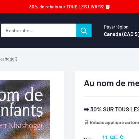
30% de rabais sur TOUS LES LIVRES! 📗
Pays/région
Canada (CAD $
hashoggi)
Au nom de mes
➡️ 30% SUR TOUS LES
🛒 Rabais appliqué automa
Prix
11.95 $