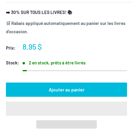
➡️ 30% SUR TOUS LES LIVRES! 📚
🛒 Rabais appliqué automatiquement au panier sur les livres
d’occasion.
Prix
8.95 $
Prix:
réduit
Stock:
2 en stock, prêts à être livrés
Ajouter au panier