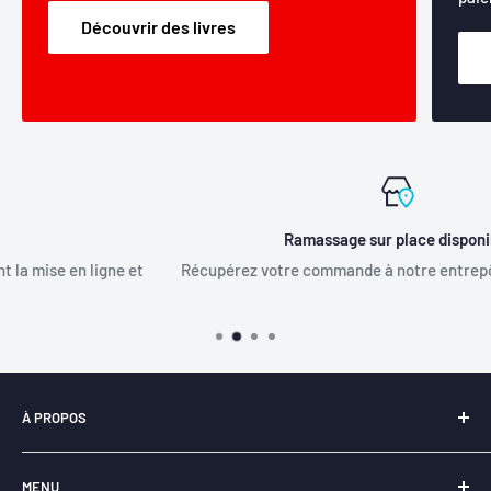
Découvrir des livres
Ramassage sur place disponible
t
Récupérez votre commande à notre entrepôt situé à Mirabel.
À PROPOS
Notre entreprise
Libraire-en-ligne.com
est
fièrement
MENU
québécoise
et a pour principal objectif la
revitalisation du