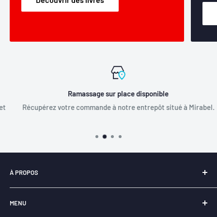
Ramassage sur place disponible
Récupérez votre commande à notre entrepôt situé à Mirabel.
À PROPOS
Notre entreprise
Libraire-en-ligne.com
est
fièrement
MENU
québécoise
et a pour principal objectif la
revitalisation du