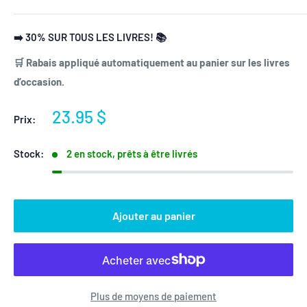
➡️ 30% SUR TOUS LES LIVRES! 📚
🛒 Rabais appliqué automatiquement au panier sur les livres
d’occasion.
Prix
23.95 $
Prix:
réduit
Stock:
2 en stock, prêts à être livrés
Ajouter au panier
Plus de moyens de paiement