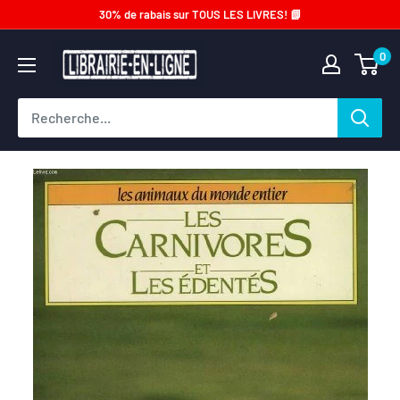
Passer
30% de rabais sur TOUS LES LIVRES! 📗
au
Librairie-
0
contenu
en-
ligne.com