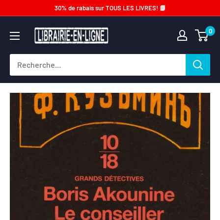
Passer
30% de rabais sur TOUS LES LIVRES! 📗
au
Librairie-
0
contenu
en-
ligne.com