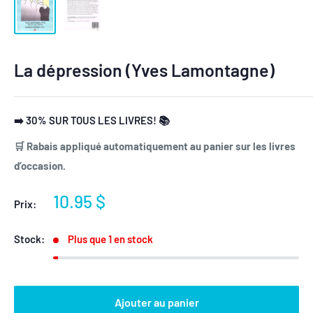
La dépression (Yves Lamontagne)
➡️ 30% SUR TOUS LES LIVRES! 📚
🛒 Rabais appliqué automatiquement au panier sur les livres
d’occasion.
Prix
10.95 $
Prix:
réduit
Stock:
Plus que 1 en stock
Ajouter au panier