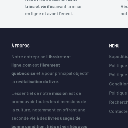
triés et vérifés
avant la mise
Réc
en ligne et avant l'envoi.
not
À PROPOS
MENU
Expéditio
Notre entreprise
Libraire-en-
ligne.com
est
fièrement
Politique
québécoise
et a pour principal objectif
Politiqu
la
revitalisation du livre
.
Condition
Politique
L’essentiel de notre
mission
est de
promouvoir toutes les dimensions de
Recherc
la culture, notamment en offrant une
Contacte
seconde vie à des
livres usagés de
bonne condition, triés et vérifiés avec