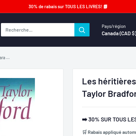
30% de rabais sur TOUS LES LIVRES! 📗
Pays/région
Canada (CAD $
ra ...
Les héritière
Taylor Bradfo
➡️ 30% SUR TOUS LES
🛒 Rabais appliqué automa