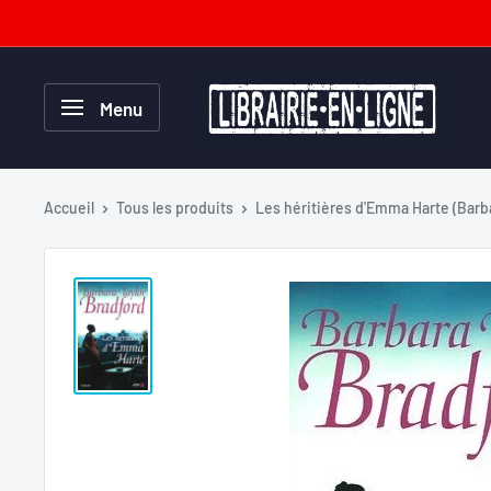
Passer
au
contenu
Librairie-
Menu
en-
ligne.com
Accueil
Tous les produits
Les héritières d'Emma Harte (Barba