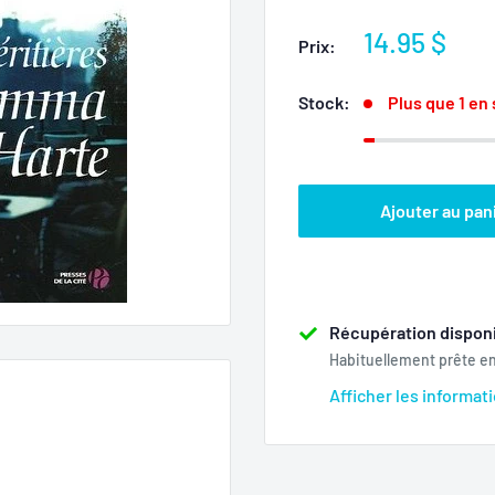
Prix
14.95 $
Prix:
réduit
Stock:
Plus que 1 en
Ajouter au pan
Récupération disponi
Habituellement prête e
Afficher les informat