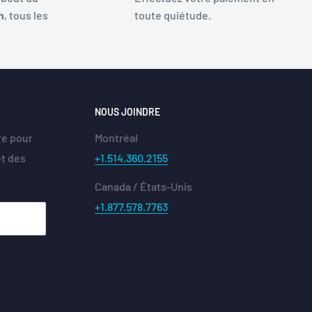
h
, tous les
toute quiétude.
NOUS JOINDRE
re pour
Montréal
et des
+1.514.360.2155
Canada / États-Unis
+1.877.578.7763