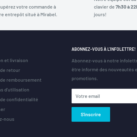
upérez votre commande à
clavier de
7h30 à 22
re entrepôt situé à Mirabel.
jours!
ABONNEZ-VOUS À L'INFOLETTRE!
n et livraison
Abonnez-vous à notre infolett
être informé des nouveautés 
 de retour
promotions.
e de remboursement
s d'utilisation
Votre email
 de confidentialité
her
S'inscrire
z-nous