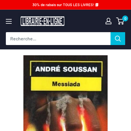
Passer
30% de rabais sur TOUS LES LIVRES! 📗
au
Librairie-
0
contenu
en-
ligne.com