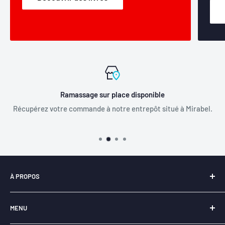
Ramassage sur place disponible
Récupérez votre commande à notre entrepôt situé à Mirabel.
À PROPOS
Notre entreprise
Libraire-en-ligne.com
est
fièrement
MENU
québécoise
et a pour principal objectif la
revitalisation du
livre
.