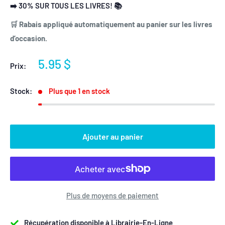
➡️ 30% SUR TOUS LES LIVRES! 📚
🛒 Rabais appliqué automatiquement au panier sur les livres
d’occasion.
Prix
5.95 $
Prix:
réduit
Stock:
Plus que 1 en stock
Ajouter au panier
Plus de moyens de paiement
Récupération disponible à Librairie-En-Ligne