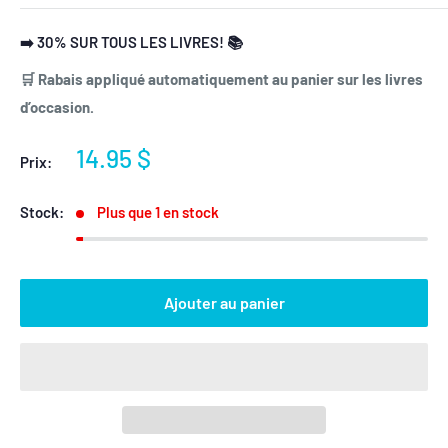
➡️ 30% SUR TOUS LES LIVRES! 📚
🛒 Rabais appliqué automatiquement au panier sur les livres
d’occasion.
Prix
14.95 $
Prix:
réduit
Stock:
Plus que 1 en stock
Ajouter au panier