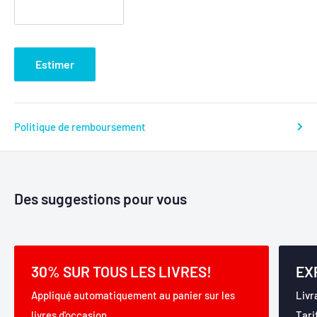
Estimer
Politique de remboursement
Des suggestions pour vous
30% SUR TOUS LES LIVRES!
EX
Appliqué automatiquement au panier sur les
Livr
livres d'occasion.
Tari