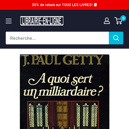
Passer
30% de rabais sur TOUS LES LIVRES! 📗
au
Librairie-
0
contenu
en-
ligne.com