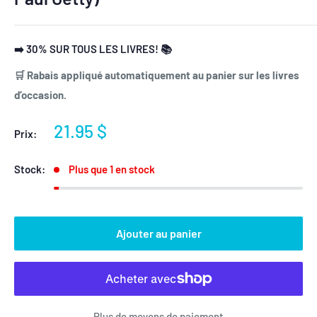
➡️ 30% SUR TOUS LES LIVRES! 📚
🛒 Rabais appliqué automatiquement au panier sur les livres
d’occasion.
Prix
21.95 $
Prix:
réduit
Stock:
Plus que 1 en stock
Ajouter au panier
Plus de moyens de paiement