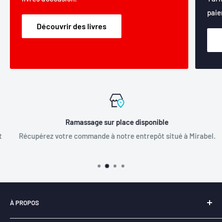
paie
Découvrir des livres
Ramassage sur place disponible
Récupérez votre commande à notre entrepôt situé à Mirabel.
À PROPOS
Notre entreprise
Libraire-en-ligne.com
est
fièrement